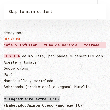
LA MALQUERIDA
Skip to main content
desayunos
DESAYUNO 1
café o infusión + zumo de naranja + tostada
TOSTADA
de mollete, pan payés o panecillo con:
Aceite y tomate
Queso crema
Paté
Mantequilla y mermelada
Sobrasada (tradicional o vegana) Nutella
* ingrediente extra 0,50€
(Embutido,Salmon,Queso Manchego 1€)