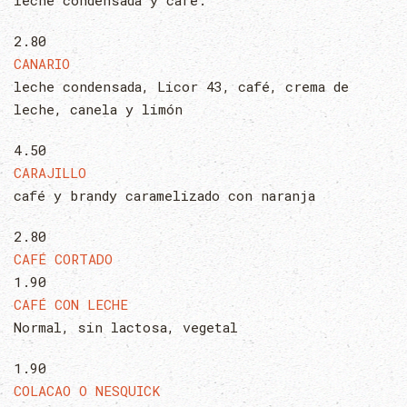
leche condensada y café.
2.80
CANARIO
leche condensada, Licor 43, café, crema de
leche, canela y limón
4.50
CARAJILLO
café y brandy caramelizado con naranja
2.80
CAFÉ CORTADO
1.90
CAFÉ CON LECHE
Normal, sin lactosa, vegetal
1.90
COLACAO O NESQUICK